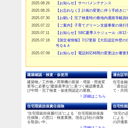
2025.08.26
【お知らせ】サーバメンテナンス
2025.08.25
【お忘れなく】計画の変更に伴う手続きに
2025.07.30
【お願い】完了検査時の敷地内通路等幅員
2025.07.22
【ご案内】子育てグリーン支援事業の発行
2025.07.11
【お知らせ】SBC夏季スケジュール（8/12～
2025.07.18
【国交省情報】7/17更新【大臣認定外壁の
号Ｑ＆Ａ
2025.07.09
【お知らせ】電話対応時間の変更ほか審査
建築確認・検査・仮使用
適合証明
建築物／工作物／昇降機の新築・増築・用途変
住宅金融
更等に必要な“建築基準法”に基づく確認審査及
「適合証
び中間・完了検査・仮使用認定の業務。
て・共同
詳細はこちら
住宅瑕疵担保責任保険
住宅性能
“住宅瑕疵担保履行法”による「住宅瑕疵担保責
“住宅の
任保険」の窓口・検査業務。現在は5社の保険
による「
を取扱い中。
の評価業
詳細はこちら